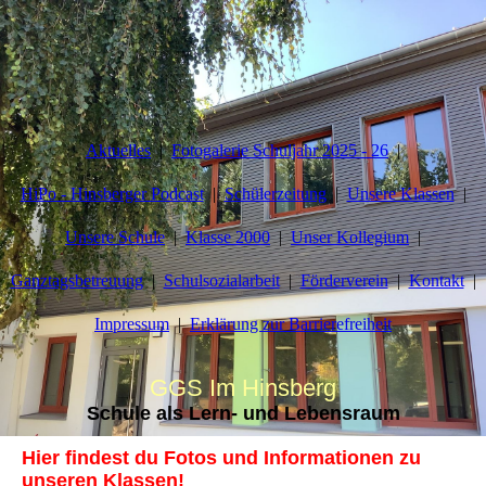
Aktuelles
Fotogalerie Schuljahr 2025 - 26
HiPo - Hinsberger Podcast
Schülerzeitung
Unsere Klassen
Unsere Schule
Klasse 2000
Unser Kollegium
Ganztagsbetreuung
Schulsozialarbeit
Förderverein
Kontakt
Impressum
Erklärung zur Barrierefreiheit
GGS Im Hinsberg
Schule als Lern- und Lebensraum
Hier findest du Fotos und Informationen zu
unseren Klassen!