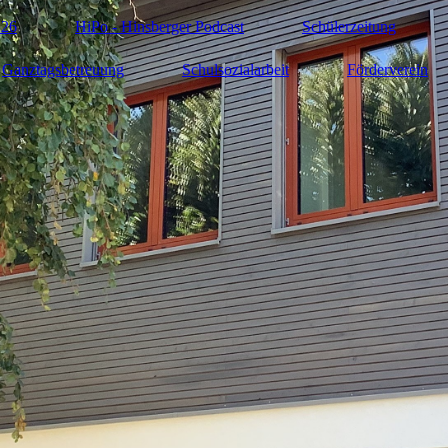
 26
HiPo - Hinsberger Podcast
Schülerzeitung
Ganztagsbetreuung
Schulsozialarbeit
Förderverein