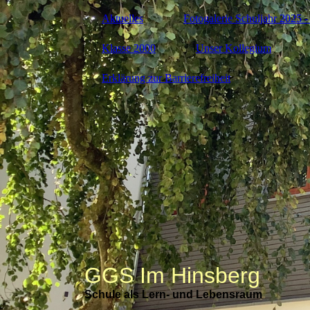
Aktuelles
Fotogalerie Schuljahr 2025 -
Klasse 2000
Unser Kollegium
Erklärung zur Barrierefreiheit
GGS Im Hinsberg
Schule als Lern- und Lebensraum