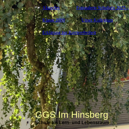
Aktuelles
Fotogalerie Schuljahr 2025 -
Klasse 2000
Unser Kollegium
Erklärung zur Barrierefreiheit
GGS Im Hinsberg
Schule als Lern- und Lebensraum