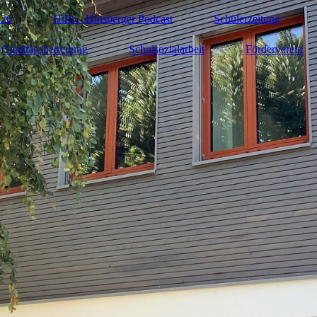
 26
HiPo - Hinsberger Podcast
Schülerzeitung
Ganztagsbetreuung
Schulsozialarbeit
Förderverein